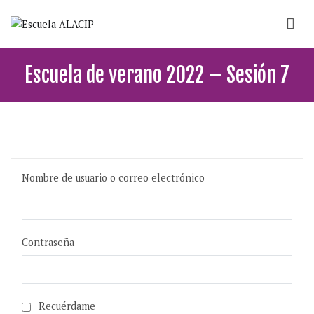
Saltar
al
contenido
Escuela ALACIP
Escuela sobre partidos políticos y democracia
Escuela de verano 2022 – Sesión 7
Nombre de usuario o correo electrónico
Contraseña
Recuérdame